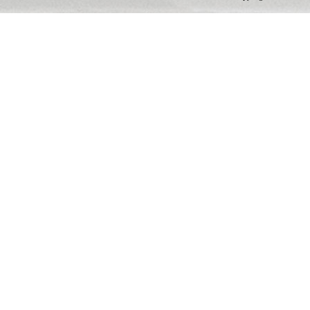
20
检
司
人，
职称
工大
职称
新
涵
工
域
多
所
外
关
工
设
测
先