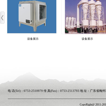
工
镀
务二
20
体系
（I
获
废
设备展示
设备展示
务
保
造
成
行业
治
委
重大
环
电 话(Tel)：0753-2510979 传 真(Fax)：0753-2513793 地 址：
个
污
CopyRight@ 201
个分