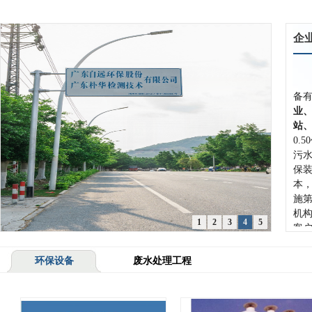
企
备有
业
站
0.
污
保
本
施
机
1
2
3
4
5
客
主
场
环保设备
废水处理工程
显
级