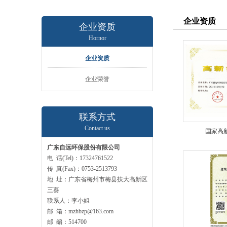
企业资质
企业资质
Hornor
企业资质
企业荣誉
联系方式
Contact us
国家高
广东自远环保股份有限公司
电 话(Tel)：17324761522
传 真(Fax)：0753-2513793
地 址：广东省梅州市梅县扶大高新区
三葵
联系人：李小姐
邮 箱：mzhbzp@163.com
邮 编：514700