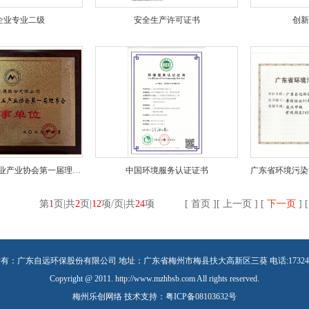
企业专业二级
安全生产许可证书
创
梅州市先进制造业产业协会第一届理事会理事单位
中国环境服务认证证书
第
1
页|共
2
页|
12
项/页|共
24
项
[ 首页 ][ 上一页 ] [
下一页
] [
有：广东自远环保股份有限公司 地址：广东省梅州市梅县扶大高新区三葵 电话:1732476
Copyright @ 2011. http://www.mzhbsb.com All rights reserved.
梅州乐创网络
技术支持：
粤ICP备08103632号