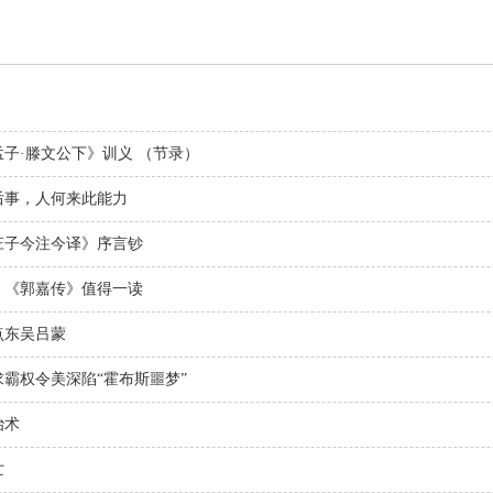
孟子·滕文公下》训义 （节录）
后事，人何来此能力
庄子今注今译》序言钞
：《郭嘉传》值得一读
点东吴吕蒙
求霸权令美深陷“霍布斯噩梦”
治术
亡