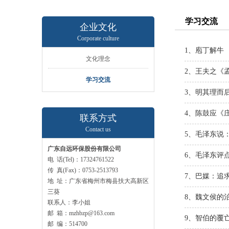
学习交流
企业文化
Corporate culture
1、庖丁解牛
文化理念
2、王夫之《
学习交流
3、明其理而
4、陈鼓应《
联系方式
Contact us
5、毛泽东说
广东自远环保股份有限公司
6、毛泽东评
电 话(Tel)：17324761522
传 真(Fax)：0753-2513793
7、巴媒：追
地 址：广东省梅州市梅县扶大高新区
三葵
8、魏文侯的
联系人：李小姐
邮 箱：mzhbzp@163.com
9、智伯的覆
邮 编：514700