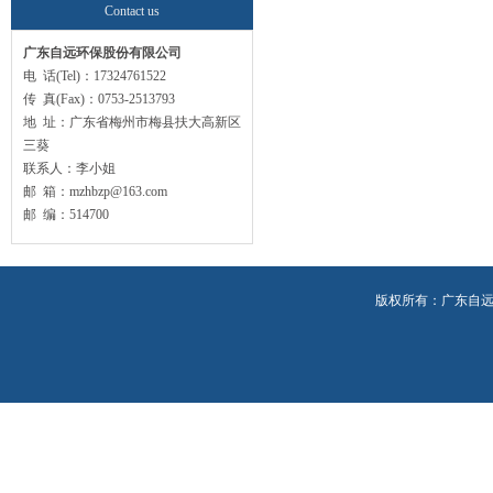
Contact us
广东自远环保股份有限公司
电 话(Tel)：17324761522
传 真(Fax)：0753-2513793
地 址：广东省梅州市梅县扶大高新区
三葵
联系人：李小姐
邮 箱：mzhbzp@163.com
邮 编：514700
版权所有：广东自远环