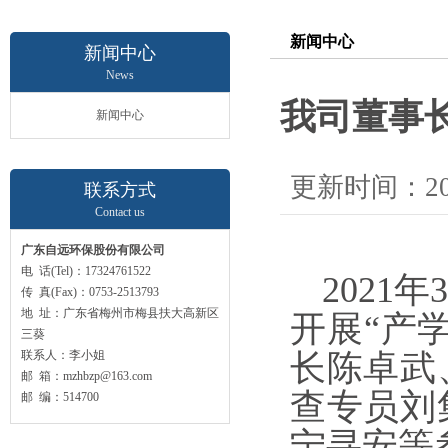
新闻中心
新闻中心
News
我司董事
新闻中心
更新时间：2021
联系方式
Contact us
广东自远环保股份有限公司
电 话(Tel)：17324761522
2021
年
传 真(Fax)：0753-2513793
地 址：广东省梅州市梅县扶大高新区
开展
“
产
三葵
联系人：李小姐
长陈卓武
邮 箱：mzhbzp@163.com
查专员刘
邮 编：514700
宁寻安等